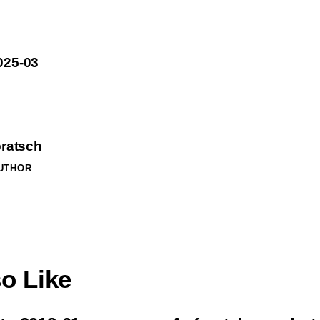
025-03
bratsch
UTHOR
o Like