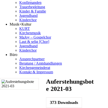
Konfirmanden
Trauerbegleitung
Kinder & Familie
Jugendband
Kinderchor
Musik+Kultur
KURT
Kirchenmusik
MaJoy – Gospelchor
Laut & selig [Chor]
Jugendband
Kinderchor
Büro
Ansprechpartner
Beratung / Amtshandlungen
Kirchengemeinderat
Kontakt & Impressum
Auferstehungsbot
e 2021-03
373
Downloads