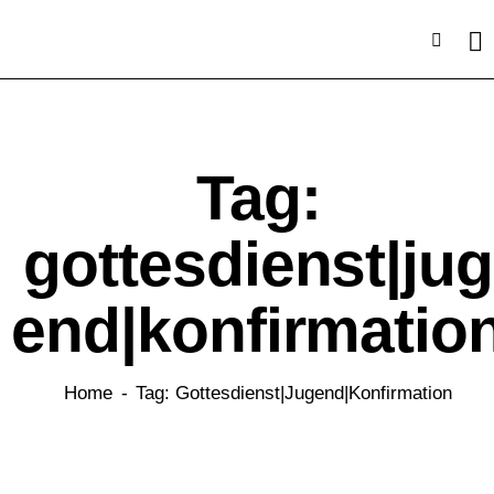
Tag:
gottesdienst|jug
end|konfirmatio
Home
Tag: Gottesdienst|jugend|konfirmation